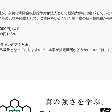
村が、条例で寄附金税額控除対象法人として新潟大学を指定※2している
等の30%を限度として、ご寄附をいただいた翌年度の個人住民税から軽減さ
円)×4%  

)×6%

住まいの方を対象。  

の自己裁量となっておりますので、本学が指定機関かどうかについては、