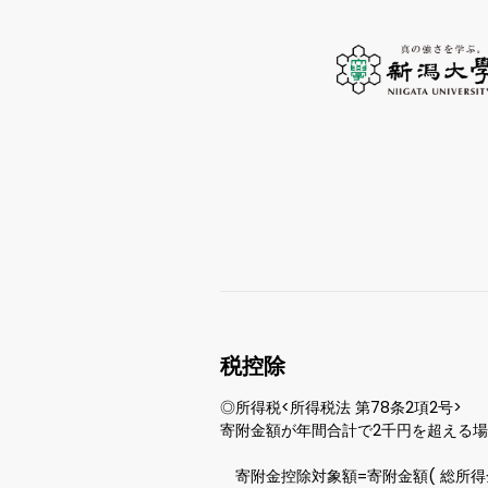
税控除
◎所得税<所得税法 第78条2項2号>  

寄附金額が年間合計で2千円を超える場合
　寄附金控除対象額=寄附金額( 総所得金額