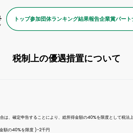
トップ
参加団体
ランキング
結果報告
企業賞
パート
税制上の優遇措置について
は、確定申告することにより、総所得金額の40%を限度として税法上の優遇
の40%を限度 )−2千円
